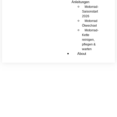
Anleitungen
Motorrad-
Saisonstart
2026
Motorrad
Ölwechsel
Motorrad-
Kette
reinigen,
pflegen &
warten
About
Motorrad-
Marken &
Hersteller