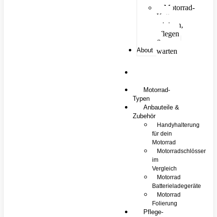
Motorrad-
Kette
reinigen,
pflegen
&
About
warten
Motorrad-
Marken
Motorrad-
Typen
Anbauteile &
Zubehör
Handyhalterung
für dein
Motorrad
Motorradschlösser
im
Vergleich
Motorrad
Batterieladegeräte
Motorrad
Folierung
Pflege-