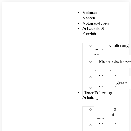
Motorrad-
Marken
Motorrad-Typen
Anbauteile &
Zubehör
Handyhalterung
für dein
Motorrad
Motorradschlösse
im
Vergleich
Motorrad
Batterieladegeräte
Motorrad
Pflege-
Folierung
Anleitungen
Motorrad-
Saisonstart
2026
Motorrad
Ölwechsel