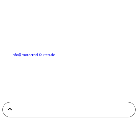
Motorrad-Marken
Motorrad Kette
reinigen
Pflege & Wartung
Motorrad Ölwechsel
Anbauteile & Zubehör
Kontakt
Daniel Pomplun
info@motorrad-fakten.de
Rechtliches
Datenschutz
Impressum